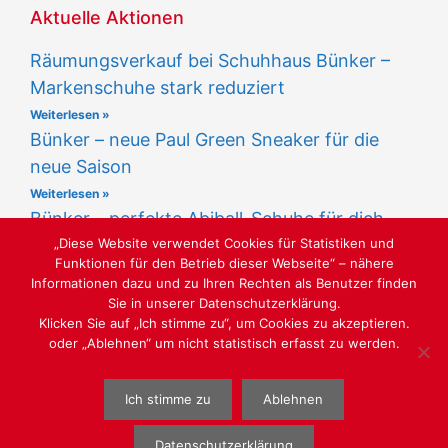
Aktuelle Aktionen
Räumungsverkauf bei Schuhhaus Bünker –
Markenschuhe stark reduziert
Weiterlesen »
Bünker – neue Paul Green Sneaker für die
neue Saison
Weiterlesen »
Bünker – perfekte Abiball-Schuhe für dich
„Diese Website verwendet Cookies für Statistiken und
Weiterlesen »
Funktionen für den Betrieb dieser Webseite“ – nähere
Informationen dazu und zu Ihren Rechten als Benutzer finden
Sie in unserer Datenschutzerklärung.
Klicken Sie auf „Ich stimme zu“, um Cookies zu akzeptieren.
oder „Ablehnen“ um nicht statistisch erfasst zu werden.
LUST AUF SCHÖNE SCHUHE
Ich stimme zu
Ablehnen
WEBGESTALTUNG
WWW.SABU-VERBUNDGRUPPE.DE
@ SABU
GMBH
Datenschutzerklärung