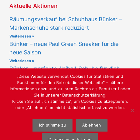
Aktuelle Aktionen
Räumungsverkauf bei Schuhhaus Bünker –
Markenschuhe stark reduziert
Weiterlesen »
Bünker – neue Paul Green Sneaker für die
neue Saison
Weiterlesen »
Bünker – perfekte Abiball-Schuhe für dich
„Diese Website verwendet Cookies für Statistiken und
Weiterlesen »
Funktionen für den Betrieb dieser Webseite“ – nähere
Informationen dazu und zu Ihren Rechten als Benutzer finden
Sie in unserer Datenschutzerklärung.
Klicken Sie auf „Ich stimme zu“, um Cookies zu akzeptieren.
oder „Ablehnen“ um nicht statistisch erfasst zu werden.
LUST AUF SCHÖNE SCHUHE
Ich stimme zu
Ablehnen
WEBGESTALTUNG
WWW.SABU-VERBUNDGRUPPE.DE
@ SABU
GMBH
Datenschutzerklärung