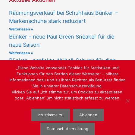
Räumungsverkauf bei Schuhhaus Bünker –
Markenschuhe stark reduziert
Weiterlesen »
Bünker – neue Paul Green Sneaker für die
neue Saison
Weiterlesen »
Bünker – perfekte Abiball-Schuhe für dich
„Diese Website verwendet Cookies für Statistiken und
Weiterlesen »
Funktionen für den Betrieb dieser Webseite“ – nähere
Informationen dazu und zu Ihren Rechten als Benutzer finden
Sie in unserer Datenschutzerklärung.
Klicken Sie auf „Ich stimme zu“, um Cookies zu akzeptieren.
oder „Ablehnen“ um nicht statistisch erfasst zu werden.
LUST AUF SCHÖNE SCHUHE
Ich stimme zu
Ablehnen
WEBGESTALTUNG
WWW.SABU-VERBUNDGRUPPE.DE
@ SABU
GMBH
Datenschutzerklärung
Barrierefreiheitserklärung