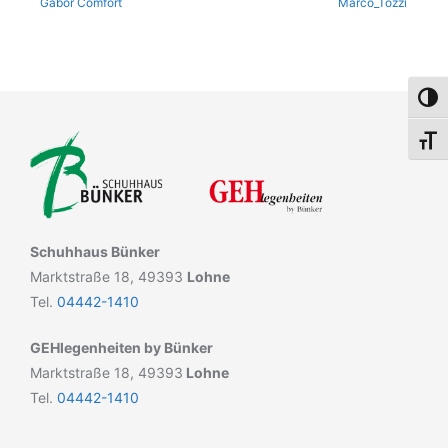
Gabor Comfort
Marco_Tozzi
Umsch
Schri
Schuhhaus Bünker
Marktstraße 18, 49393
Lohne
Tel.
04442-1410
GEHlegenheiten by Bünker
Marktstraße 18, 49393
Lohne
Tel.
04442-1410