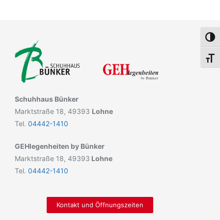
Umsch
Schri
Schuhhaus Bünker
Marktstraße 18, 49393
Lohne
Tel.
04442-1410
GEHlegenheiten by Bünker
Marktstraße 18, 49393
Lohne
Tel.
04442-1410
Kontakt und Öffnungszeiten