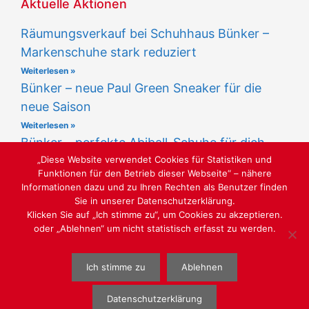
Aktuelle Aktionen
Räumungsverkauf bei Schuhhaus Bünker –
Markenschuhe stark reduziert
Weiterlesen »
Bünker – neue Paul Green Sneaker für die
neue Saison
Weiterlesen »
Bünker – perfekte Abiball-Schuhe für dich
„Diese Website verwendet Cookies für Statistiken und
Weiterlesen »
Funktionen für den Betrieb dieser Webseite“ – nähere
Informationen dazu und zu Ihren Rechten als Benutzer finden
Sie in unserer Datenschutzerklärung.
Klicken Sie auf „Ich stimme zu“, um Cookies zu akzeptieren.
oder „Ablehnen“ um nicht statistisch erfasst zu werden.
LUST AUF SCHÖNE SCHUHE
Ich stimme zu
Ablehnen
WEBGESTALTUNG
WWW.SABU-VERBUNDGRUPPE.DE
@ SABU
GMBH
Datenschutzerklärung