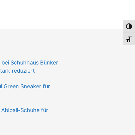
Umsch
Schri
n
 bei Schuhhaus Bünker
ark reduziert
l Green Sneaker für
 Abiball-Schuhe für