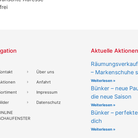
frei
gation
Aktuelle Aktione
Räumungsverkauf
– Markenschuhe st
Kontakt
Über uns
Weiterlesen »
Aktionen
Anfahrt
Bünker – neue Pau
Sortiment
Impressum
die neue Saison
ilder
Datenschutz
Weiterlesen »
Bünker – perfekte
ONLINE
SCHAUFENSTER
dich
Weiterlesen »